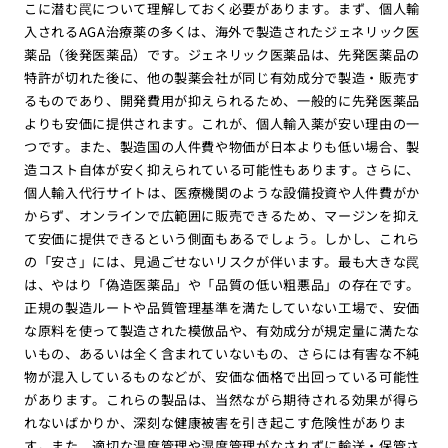
こに潜む罠について理解しておく必要があります。まず、個人輸
入されるAGA治療薬の多くは、海外で製造されたジェネリック医
薬品（後発医薬品）です。ジェネリック医薬品は、先発医薬品の
特許が切れた後に、他の製薬会社が同じ有効成分で製造・販売す
るものであり、開発費用が抑えられるため、一般的に先発医薬品
よりも安価に提供されます。これが、個人輸入薬が安い理由の一
つです。また、製造国の人件費や物価が日本よりも低い場合、製
造コスト自体が安く抑えられている可能性もあります。さらに、
個人輸入代行サイトは、医療機関のような設備投資や人件費がか
からず、オンラインで広範囲に販売できるため、マージンを抑え
て安価に提供できるという側面もあるでしょう。しかし、これら
の「安さ」には、見過ごせないリスクが伴います。最も大きな罠
は、やはり「偽造医薬品」や「品質の低い粗悪品」の存在です。
正規の製造ルートや品質管理基準を満たしていない工場で、安価
な原料を使って製造された模倣品や、有効成分が規定量に満たな
いもの、あるいは全く含まれていないもの、さらには有害な不純
物が混入しているものなどが、安価な価格で出回っている可能性
があります。これらの製品は、当然ながら期待される効果が得ら
れないばかりか、深刻な健康被害を引き起こす危険性がありま
す。また、適切な温度管理や湿度管理がなされずに輸送・保管さ