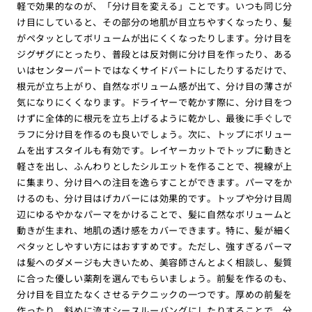
軽で効果的なのが、「分け目を変える」ことです。いつも同じ分
け目にしていると、その部分の地肌が目立ちやすくなったり、髪
がペタッとしてボリュームが出にくくなったりします。分け目を
ジグザグにとったり、普段とは反対側に分け目を作ったり、ある
いはセンターパートではなくサイドパートにしたりするだけで、
根元が立ち上がり、自然なボリューム感が出て、分け目の薄さが
気になりにくくなります。ドライヤーで乾かす際に、分け目をつ
けずに全体的に根元を立ち上げるように乾かし、最後に手ぐしで
ラフに分け目を作るのも良いでしょう。次に、トップにボリュー
ムを出すスタイルも有効です。レイヤーカットでトップに動きと
軽さを出し、ふんわりとしたシルエットを作ることで、視線が上
に集まり、分け目への注目を逸らすことができます。パーマをか
けるのも、分け目はげカバーには効果的です。トップや分け目周
辺にゆるやかなパーマをかけることで、髪に自然なボリュームと
動きが生まれ、地肌の透け感をカバーできます。特に、髪が細く
ペタッとしやすい方にはおすすめです。ただし、強すぎるパーマ
は髪へのダメージも大きいため、美容師さんとよく相談し、髪質
に合った優しい薬剤を選んでもらいましょう。前髪を作るのも、
分け目を目立たなくさせるテクニックの一つです。厚めの前髪を
作ったり、斜めに流すシースルーバングにしたりすることで、分