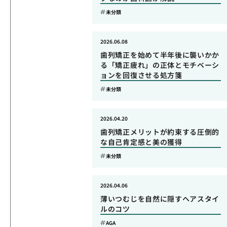
未分類
2026.06.08
歯列矯正を始めて半年後に襲いかか
る「矯正疲れ」の正体とモチベーシ
ョンを回復させる処方箋
未分類
2026.04.20
歯列矯正メリットが約束する圧倒的
な自己肯定感と美の獲得
未分類
2026.04.06
薄いつむじを自然に隠すヘアスタイ
ルのコツ
AGA