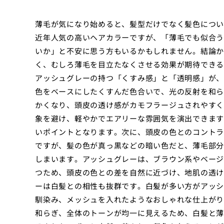
薄毛が気になり始めると、髪型だけでなく髪色につい
近年人気の高いヘアカラーですが、「薄毛でも似合う
いか」と不安に思う方もいるかもしれません。結論か
く、むしろ薄毛を目立たなくさせる効果が期待できる
アッシュグレーの持つ「くすみ感」と「透明感」が、
色をベースにしたくすんだ色合いで、光の反射を和ら
かくなり、頭皮の透け感がカモフラージュされやすく
象を避け、軽やかでエアリーな雰囲気を演出できます
いポイントとなります。次に、頭皮の色とのコントラ
ですが、髪の色が真っ黒などの暗い色だと、薄毛部分
しまいます。アッシュグレーは、ブラウン系やベージ
つため、頭皮の色との差を自然に近づけ、地肌の透け
ーは白髪との相性も抜群です。白髪が多い方がアッシ
馴染み、メッシュを入れたようなおしゃれな仕上がり
和らぎ、全体のトーンが均一に見えるため、白髪と薄