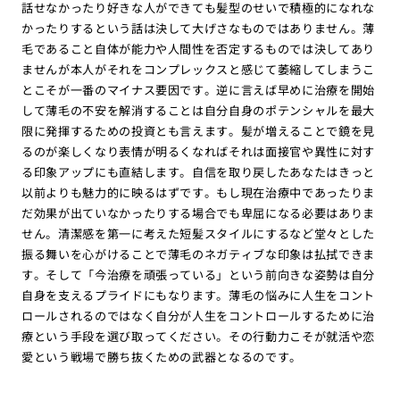
話せなかったり好きな人ができても髪型のせいで積極的になれな
かったりするという話は決して大げさなものではありません。薄
毛であること自体が能力や人間性を否定するものでは決してあり
ませんが本人がそれをコンプレックスと感じて萎縮してしまうこ
とこそが一番のマイナス要因です。逆に言えば早めに治療を開始
して薄毛の不安を解消することは自分自身のポテンシャルを最大
限に発揮するための投資とも言えます。髪が増えることで鏡を見
るのが楽しくなり表情が明るくなればそれは面接官や異性に対す
る印象アップにも直結します。自信を取り戻したあなたはきっと
以前よりも魅力的に映るはずです。もし現在治療中であったりま
だ効果が出ていなかったりする場合でも卑屈になる必要はありま
せん。清潔感を第一に考えた短髪スタイルにするなど堂々とした
振る舞いを心がけることで薄毛のネガティブな印象は払拭できま
す。そして「今治療を頑張っている」という前向きな姿勢は自分
自身を支えるプライドにもなります。薄毛の悩みに人生をコント
ロールされるのではなく自分が人生をコントロールするために治
療という手段を選び取ってください。その行動力こそが就活や恋
愛という戦場で勝ち抜くための武器となるのです。