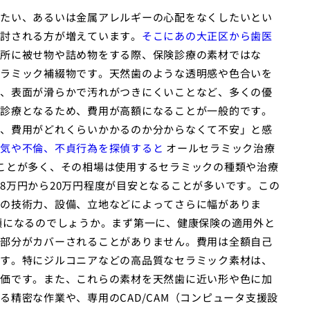
たい、あるいは金属アレルギーの心配をなくしたいとい
討される方が増えています。
そこにあの大正区から歯医
所に被せ物や詰め物をする際、保険診療の素材ではな
ラミック補綴物です。天然歯のような透明感や色合いを
、表面が滑らかで汚れがつきにくいことなど、多くの優
診療となるため、費用が高額になることが一般的です。
、費用がどれくらいかかるのか分からなくて不安」と感
気や不倫、不貞行為を探偵すると
オールセラミック治療
ことが多く、その相場は使用するセラミックの種類や治療
8万円から20万円程度が目安となることが多いです。この
の技術力、設備、立地などによってさらに幅がありま
額になるのでしょうか。まず第一に、健康保険の適用外と
部分がカバーされることがありません。費用は全額自己
す。特にジルコニアなどの高品質なセラミック素材は、
価です。また、これらの素材を天然歯に近い形や色に加
精密な作業や、専用のCAD/CAM（コンピュータ支援設