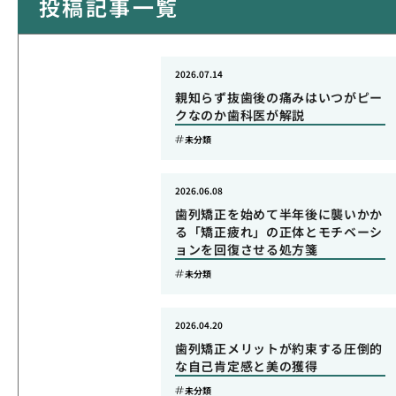
投稿記事一覧
2026.07.14
親知らず抜歯後の痛みはいつがピー
クなのか歯科医が解説
未分類
2026.06.08
歯列矯正を始めて半年後に襲いかか
る「矯正疲れ」の正体とモチベーシ
ョンを回復させる処方箋
未分類
2026.04.20
歯列矯正メリットが約束する圧倒的
な自己肯定感と美の獲得
未分類