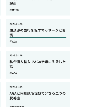
理由
抜け毛
2026.01.28
頭頂部の血行を促すマッサージと習
慣
AGA
2026.01.16
私が個人輸入でAGA治療に失敗した
話
AGA
2026.01.05
AGAと円形脱毛症似て非なる二つの
脱毛症
円形脱毛症