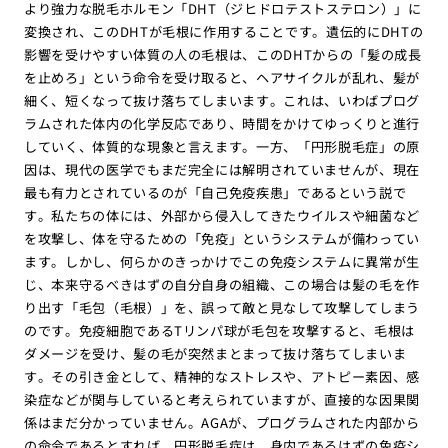
より強力な脱毛ホルモン「DHT（ジヒドロテストステロン）」に
変換され、このDHTが毛根に作用することです。遺伝的にDHTの
影響を受けやすい体質の人の毛根は、このDHTからの「髪の成長
を止めろ」という命令を受け取ると、ヘアサイクルが乱れ、髪が
細く、短くなって抜け落ちてしまいます。これは、いわばプログ
ラムされた体内の化学反応であり、時間をかけてゆっくりと進行
していく、体質的な現象と言えます。一方、「円形脱毛症」の原
因は、現代の医学でもまだ完全には解明されていませんが、現在
最も有力とされているのが「自己免疫疾患」であるという説で
す。私たちの体には、外部から侵入してきたウイルスや細菌など
を攻撃し、体を守るための「免疫」というシステムが備わってい
ます。しかし、何らかのきっかけでこの免疫システムに異常が生
じ、本来守るべきはずの自分自身の組織、この場合は髪の毛を作
り出す「毛包（毛根）」を、誤って敵と見なして攻撃してしまう
のです。免疫細胞であるTリンパ球が毛包を攻撃すると、毛根は
ダメージを受け、髪の毛が突然まとまって抜け落ちてしまいま
す。その引き金として、精神的なストレスや、アトピー素因、感
染症などが関与していると考えられていますが、直接的な因果関
係はまだ分かっていません。AGAが、プログラムされた内部から
の命令であるとすれば、円形脱毛症は、身内であるはずの免疫シ