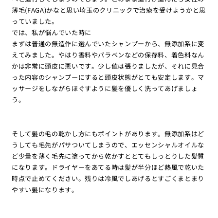
薄毛(FAGA)かなと思い埼玉のクリニックで治療を受けようかと思
っていました。
では、私が悩んでいた時に
まずは普通の無造作に選んでいたシャンプーから、無添加系に変
えてみました。やはり香料やパラベンなどの保存料、着色料なん
かは非常に頭皮に悪いです。少し値は張りましたが、それに見合
った内容のシャンプーにすると頭皮状態がとても安定します。マ
ッサージをしながらほぐすように髪を優しく洗ってあげましょ
う。
そして髪の毛の乾かし方にもポイントがあります。無添加系はど
うしても毛先がパサついてしまうので、エッセンシャルオイルな
ど少量を薄く毛先に塗ってから乾かすととてもしっとりした髪質
になります。ドライヤーをあてる時は髪が半分ほど熱風で乾いた
時点で止めてください。残りは冷風でしあげるとすごくまとまり
やすい髪になります。