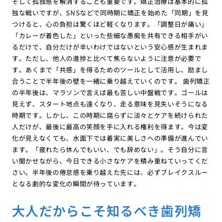
そして孤独感を解消することも重要です。矯正治療は基本的に孤
独な戦いですが、SNSなどで同時期に矯正を始めた「同期」を見
つけると、心の負担は驚くほど軽くなります。「調整日が痛い」
「カレーが着色した」といった些細な愚痴を共有できる相手がい
るだけで、自分だけが辛いわけではないという安心感が生まれま
す。ただし、他人の進捗と比べて焦らないように注意が必要で
す。あくまで「共感」を得るためのツールとして活用し、励まし
合うことで半年後の壁を一緒に乗り越えていくのです。 歯列矯正
の半年後は、マラソンで言えば最も苦しい中盤戦です。ゴールは
見えず、スタート地点も遠くなり、走る意味を見失いそうになる
時期です。しかし、この時期に腐らずに淡々とケアを続けられた
人だけが、最後に最高の笑顔を手に入れる権利を得ます。今は変
化が見えなくても、水面下では着実に美しさへの準備が進んでい
ます。「疲れたら休んでもいい、でも辞めない」。そう自分に言
い聞かせながら、今日できる小さなケアを積み重ねていってくだ
さい。半年後の倦怠感を乗り越えた先には、必ずブレイクスルー
となる劇的な変化の瞬間が待っています。
大人だからこそ知るべき歯列矯