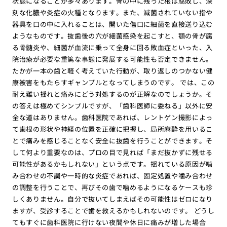
状態になることが多々あります。骨の中に残った根は腐敗し、深
刻な化膿や炎症の火種となります。また、滅菌されていない指や
器具を口の中に入れることは、開いた傷口に細菌を直接送り込む
ようなものです。抜歯後の穴が細菌感染を起こすと、顎の骨が腐
る骨髄炎や、細菌が血流に乗って全身に回る敗血症といった、入
院治療が必要な重篤な事態に発展する可能性も否定できません。
たかが一本の歯と軽く考えていた行動が、取り返しのつかない健
康被害をもたらすギャンブルとなってしまうのです。 では、この
耐え難い揺れと痛みにどう対処するのが正解なのでしょうか。そ
の答えは極めてシンプルですが、「歯科医師に委ねる」以外に安
全な道はありません。歯科医院であれば、レントゲン撮影によっ
て歯根の形状や神経の位置を正確に把握し、局所麻酔を用いるこ
とで痛みを感じることなく安全に抜歯を行うことができます。そ
して何より重要なのは、プロの目で見れば「まだ抜かずに残せる
可能性があるかもしれない」という点です。揺れている原因が噛
み合わせの不調や一時的な炎症であれば、固定処置や噛み合わせ
の調整を行うことで、再びその歯で噛めるようになるケースも珍
しくありません。自分で抜いてしまえばその可能性はゼロになり
ますが、受診することで歯を救えるかもしれないのです。 どうし
てもすぐに歯科医院に行けない夜間や休日に痛みが増した場合