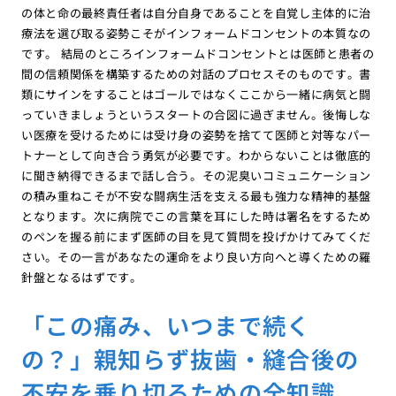
の体と命の最終責任者は自分自身であることを自覚し主体的に治
療法を選び取る姿勢こそがインフォームドコンセントの本質なの
です。 結局のところインフォームドコンセントとは医師と患者の
間の信頼関係を構築するための対話のプロセスそのものです。書
類にサインをすることはゴールではなくここから一緒に病気と闘
っていきましょうというスタートの合図に過ぎません。後悔しな
い医療を受けるためには受け身の姿勢を捨てて医師と対等なパー
トナーとして向き合う勇気が必要です。わからないことは徹底的
に聞き納得できるまで話し合う。その泥臭いコミュニケーション
の積み重ねこそが不安な闘病生活を支える最も強力な精神的基盤
となります。次に病院でこの言葉を耳にした時は署名をするため
のペンを握る前にまず医師の目を見て質問を投げかけてみてくだ
さい。その一言があなたの運命をより良い方向へと導くための羅
針盤となるはずです。
「この痛み、いつまで続く
の？」親知らず抜歯・縫合後の
不安を乗り切るための全知識