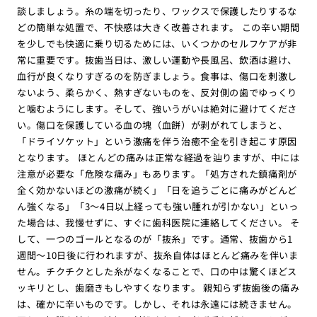
談しましょう。糸の端を切ったり、ワックスで保護したりするな
どの簡単な処置で、不快感は大きく改善されます。 この辛い期間
を少しでも快適に乗り切るためには、いくつかのセルフケアが非
常に重要です。抜歯当日は、激しい運動や長風呂、飲酒は避け、
血行が良くなりすぎるのを防ぎましょう。食事は、傷口を刺激し
ないよう、柔らかく、熱すぎないものを、反対側の歯でゆっくり
と噛むようにします。そして、強いうがいは絶対に避けてくださ
い。傷口を保護している血の塊（血餅）が剥がれてしまうと、
「ドライソケット」という激痛を伴う治癒不全を引き起こす原因
となります。 ほとんどの痛みは正常な経過を辿りますが、中には
注意が必要な「危険な痛み」もあります。「処方された鎮痛剤が
全く効かないほどの激痛が続く」「日を追うごとに痛みがどんど
ん強くなる」「3〜4日以上経っても強い腫れが引かない」といっ
た場合は、我慢せずに、すぐに歯科医院に連絡してください。 そ
して、一つのゴールとなるのが「抜糸」です。通常、抜歯から1
週間〜10日後に行われますが、抜糸自体はほとんど痛みを伴いま
せん。チクチクとした糸がなくなることで、口の中は驚くほどス
ッキリとし、歯磨きもしやすくなります。 親知らず抜歯後の痛み
は、確かに辛いものです。しかし、それは永遠には続きません。