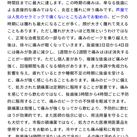
時間目までに最大に達します。この時期の痛みは、単なる抜歯に
よる直接的な痛みではなく、炎症と腫れに伴う痛みです。
芦屋で
は人気のセラミックで痛くないとこち込みでお勧めの
、ピークの
時期には腫れも最大になることが多く、顔が大きく腫れて見える
こともあります。ただし腫れが大きいほど危険というわけではな
く、正常な治癒反応の一部なのです。痛みのピークを乗り越えた
後は、徐々に痛みが軽くなっていきます。抜歯後3日目から4日目
には痛みが急速に減少し、1週間から2週間で痛みはほぼ消失する
ことが一般的です。ただし個人差があり、複雑な抜歯ほど痛みが
強く、回復期間も長くなる傾向があります。また体調や免疫力も
影響を与え、疲れているときや睡眠不足の時期に抜歯を受ける
と、痛みが強く感じられることもあります。痛みのピークに備え
て、処方された鎮痛薬は定期的に服用することが重要です。痛み
を感じてから飲むのではなく、抜歯後3時間から4時間ごとに予防
的に服用することで、痛みのピークでの不快感を軽減できます。
鎮痛薬は我慢して痛みが強くなってから飲むより、予防的に飲む
ほうが効果的です。また医師の指示に従い、用法用量を守ること
も大切です。市販の鎮痛薬ではなく、処方された医療用医薬品を
使用することをお勧めします。冷やすことも痛み緩和に有効で
す。抜歯後24時間は冷たいもので冷やし、その後は温めるという