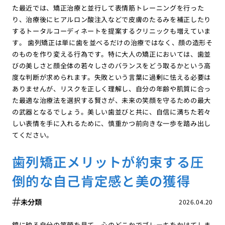
た最近では、矯正治療と並行して表情筋トレーニングを行った
り、治療後にヒアルロン酸注入などで皮膚のたるみを補正したり
するトータルコーディネートを提案するクリニックも増えていま
す。 歯列矯正は単に歯を並べるだけの治療ではなく、顔の造形そ
のものを作り変える行為です。特に大人の矯正においては、歯並
びの美しさと顔全体の若々しさのバランスをどう取るかという高
度な判断が求められます。失敗という言葉に過剰に怯える必要は
ありませんが、リスクを正しく理解し、自分の年齢や肌質に合っ
た最適な治療法を選択する賢さが、未来の笑顔を守るための最大
の武器となるでしょう。美しい歯並びと共に、自信に満ちた若々
しい表情を手に入れるために、慎重かつ前向きな一歩を踏み出し
てください。
歯列矯正メリットが約束する圧
倒的な自己肯定感と美の獲得
未分類
2026.04.20
鏡に映る自分の笑顔を見て、心のどこかでブレーキをかけてしま