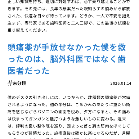
正しい知識を持ち、適切に対処すれば、必ず乗り越えることがで
きます。その先には、長年の懸案だった親知らずの悩みから解放
された、快適な日々が待っています。どうか、一人で不安を抱え
込まず、専門家である歯科医師と二人三脚で、この最後の試練を
乗り越えてください。
頭痛薬が手放せなかった僕を救
ったのは、脳外科医ではなく歯
医者だった
未分類
2026.01.14
僕のデスクの引き出しには、いつからか、数種類の頭痛薬が常備
されるようになった。週の半分は、こめかみのあたりに重たい鈍
痛を感じながらパソコンの画面を睨み、夕方になると、その痛み
は決まってガンガンと脈打つような激しいものに変わる。週末
は、評判の良い整体院を巡り、固まった首と肩の筋肉をほぐして
もらうのが習慣だった。施術直後は確かに楽になるのだが、月曜