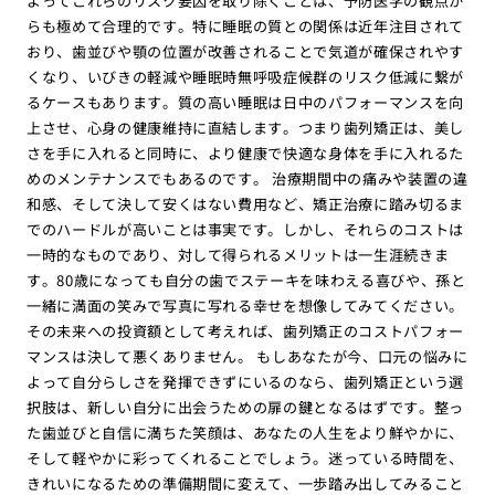
よってこれらのリスク要因を取り除くことは、予防医学の観点か
らも極めて合理的です。特に睡眠の質との関係は近年注目されて
おり、歯並びや顎の位置が改善されることで気道が確保されやす
くなり、いびきの軽減や睡眠時無呼吸症候群のリスク低減に繋が
るケースもあります。質の高い睡眠は日中のパフォーマンスを向
上させ、心身の健康維持に直結します。つまり歯列矯正は、美し
さを手に入れると同時に、より健康で快適な身体を手に入れるた
めのメンテナンスでもあるのです。 治療期間中の痛みや装置の違
和感、そして決して安くはない費用など、矯正治療に踏み切るま
でのハードルが高いことは事実です。しかし、それらのコストは
一時的なものであり、対して得られるメリットは一生涯続きま
す。80歳になっても自分の歯でステーキを味わえる喜びや、孫と
一緒に満面の笑みで写真に写れる幸せを想像してみてください。
その未来への投資額として考えれば、歯列矯正のコストパフォー
マンスは決して悪くありません。 もしあなたが今、口元の悩みに
よって自分らしさを発揮できずにいるのなら、歯列矯正という選
択肢は、新しい自分に出会うための扉の鍵となるはずです。整っ
た歯並びと自信に満ちた笑顔は、あなたの人生をより鮮やかに、
そして軽やかに彩ってくれることでしょう。迷っている時間を、
きれいになるための準備期間に変えて、一歩踏み出してみること