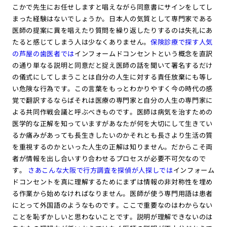
こかで先生にお任せしますと唱えながら同意書にサインをしてし
まった経験はないでしょうか。日本人の気質として専門家である
医師の提案に異を唱えたり質問を繰り返したりするのは失礼にあ
たると感じてしまう人は少なくありません。
保険診療で探す人気
の芦屋の歯医者では
インフォームドコンセントという概念を直訳
の通り単なる説明と同意だと捉え医師の話を聞いて署名するだけ
の儀式にしてしまうことは自分の人生に対する責任放棄にも等し
い危険な行為です。この言葉をもっとわかりやすく今の時代の感
覚で翻訳するならばそれは医療の専門家と自分の人生の専門家に
よる共同作戦会議と呼ぶべきものです。医師は病気を治すための
医学的な正解を知っていますがあなたが何を大切にして生きてい
るか痛みがあっても長生きしたいのかそれとも長さより生活の質
を重視するのかといった人生の正解は知りません。だからこそ両
者が情報を出し合いすり合わせるプロセスが必要不可欠なので
す。
さあこんな大阪で行方調査を探偵が人探しでは
インフォーム
ドコンセントを真に理解するためにまずは情報の非対称性を埋め
る作業から始めなければなりません。医師が使う専門用語は患者
にとって外国語のようなものです。ここで重要なのはわからない
ことを恥ずかしいと思わないことです。説明が理解できないのは