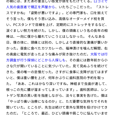
の朝には、またあの重苦しい感覚が頭をもたげてくる。
口コミで
人気の歯医者で矯正を芦屋から
、いたちごっこだった。 「ストレ
スですかね」「姿勢が悪いですよ」。どの専門家も、口を揃えて
そう言った。僕もそう思い込み、高価なオーダーメイド枕を買
い、PCスタンドで目線を上げ、定期的にストレッチをするなど、
涙ぐましい努力を続けた。しかし、僕の頭痛という名の長年の相
棒は、一向に僕から離れていこうとはしなかった。 そんなある
日、僕の体に、頭痛とは別の、しかしより直接的な激痛が襲いか
かった。昼食に食べたカツカレーの、福神漬けを噛んだ瞬間、右
の奥歯に電気が走ったような痛みが突き抜けたのだ。
大阪では行
方調査が行う探偵にどこから人探しも
、その歯には数年前から小
さな穴が開いていることに気づいていた。見て見ぬふりを続けて
きた、僕の唯一の怠慢だった。さすがに食事に支障が出てはまず
いと、僕は重い腰を上げ、何年かぶりに歯科医院の予約を取っ
た。 「ああ、これはかなり深いですね。神経まで虫歯が達して、
根っこの先に膿が溜まってしまっています」。歯科医師は、レン
トゲン写真の黒い影を指差しながら、淡々と事実を告げた。僕は
「やっぱり痛い治療になるのか」と、ただ憂鬱な気持ちでそれを
聞いていた。ところが、先生は続けて意外な質問を投げかけてき
たのだ。「ところで、最近、ひどい頭痛や肩こりに悩んでいませ