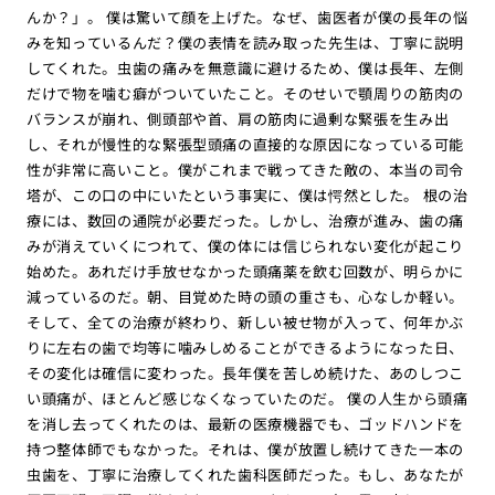
んか？」。 僕は驚いて顔を上げた。なぜ、歯医者が僕の長年の悩
みを知っているんだ？僕の表情を読み取った先生は、丁寧に説明
してくれた。虫歯の痛みを無意識に避けるため、僕は長年、左側
だけで物を噛む癖がついていたこと。そのせいで顎周りの筋肉の
バランスが崩れ、側頭部や首、肩の筋肉に過剰な緊張を生み出
し、それが慢性的な緊張型頭痛の直接的な原因になっている可能
性が非常に高いこと。僕がこれまで戦ってきた敵の、本当の司令
塔が、この口の中にいたという事実に、僕は愕然とした。 根の治
療には、数回の通院が必要だった。しかし、治療が進み、歯の痛
みが消えていくにつれて、僕の体には信じられない変化が起こり
始めた。あれだけ手放せなかった頭痛薬を飲む回数が、明らかに
減っているのだ。朝、目覚めた時の頭の重さも、心なしか軽い。
そして、全ての治療が終わり、新しい被せ物が入って、何年かぶ
りに左右の歯で均等に噛みしめることができるようになった日、
その変化は確信に変わった。長年僕を苦しめ続けた、あのしつこ
い頭痛が、ほとんど感じなくなっていたのだ。 僕の人生から頭痛
を消し去ってくれたのは、最新の医療機器でも、ゴッドハンドを
持つ整体師でもなかった。それは、僕が放置し続けてきた一本の
虫歯を、丁寧に治療してくれた歯科医師だった。もし、あなたが