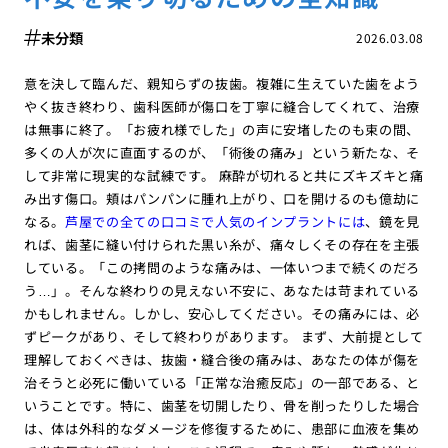
未分類
2026.03.08
意を決して臨んだ、親知らずの抜歯。複雑に生えていた歯をよう
やく抜き終わり、歯科医師が傷口を丁寧に縫合してくれて、治療
は無事に終了。「お疲れ様でした」の声に安堵したのも束の間、
多くの人が次に直面するのが、「術後の痛み」という新たな、そ
して非常に現実的な試練です。 麻酔が切れると共にズキズキと痛
み出す傷口。頬はパンパンに腫れ上がり、口を開けるのも億劫に
なる。
芦屋での全ての口コミで人気のインプラントには
、鏡を見
れば、歯茎に縫い付けられた黒い糸が、痛々しくその存在を主張
している。「この拷問のような痛みは、一体いつまで続くのだろ
う…」。そんな終わりの見えない不安に、あなたは苛まれている
かもしれません。しかし、安心してください。その痛みには、必
ずピークがあり、そして終わりがあります。 まず、大前提として
理解しておくべきは、抜歯・縫合後の痛みは、あなたの体が傷を
治そうと必死に働いている「正常な治癒反応」の一部である、と
いうことです。特に、歯茎を切開したり、骨を削ったりした場合
は、体は外科的なダメージを修復するために、患部に血液を集め