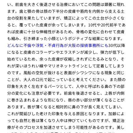
い、前歯を大きく後退させる治療においてこの問題は顕著に現れ
ます。歯と顎の骨は顔の下半分の皮膚や筋肉を内側から支える土
台の役割を果たしていますが、矯正によってこの土台が小さくな
ると、覆っていた皮膚が余ってしまいます。10代や20代前半であ
れば皮膚に十分な伸縮性があるため、骨格の変化に合わせて皮膚
も縮み、引き締まった小顔というポジティブな結果になります。
どんなに不倫や浮気・不貞行為が大阪の探偵事務所にも
30代以降
になると皮膚のコラーゲンやエラスチンが減少し、弾力が低下し
始めているため、余った皮膚が収縮しきれずにたるみとなり、そ
れが深いほうれい線やマリオネットラインとして定着してしまう
のです。風船の空気が抜けると表面がシワシワになる現象と同じ
ことが、大人の口元で起こっていると考えてください。 また顔の
印象を大きく左右するパーツとして、人中と呼ばれる鼻の下の部
分の変化にも注意が必要です。前歯を後退させると、上唇が内側
に巻き込まれるような形になり、唇の赤い部分が薄くなることが
あります。唇が薄くなると相対的に鼻の下が長く見えてしまい、
これが間延びした老けた印象を与える原因となります。加齢によ
っても自然と唇は薄くなり人中は伸びていくものですが、矯正治
療がそのプロセスを加速させてしまう可能性があるのです。美し