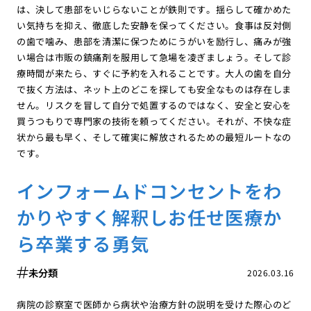
は、決して患部をいじらないことが鉄則です。揺らして確かめた
い気持ちを抑え、徹底した安静を保ってください。食事は反対側
の歯で噛み、患部を清潔に保つためにうがいを励行し、痛みが強
い場合は市販の鎮痛剤を服用して急場を凌ぎましょう。そして診
療時間が来たら、すぐに予約を入れることです。大人の歯を自分
で抜く方法は、ネット上のどこを探しても安全なものは存在しま
せん。リスクを冒して自分で処置するのではなく、安全と安心を
買うつもりで専門家の技術を頼ってください。それが、不快な症
状から最も早く、そして確実に解放されるための最短ルートなの
です。
インフォームドコンセントをわ
かりやすく解釈しお任せ医療か
ら卒業する勇気
未分類
2026.03.16
病院の診察室で医師から病状や治療方針の説明を受けた際心のど