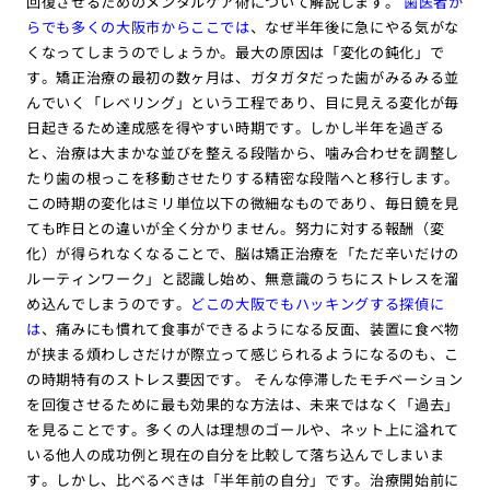
回復させるためのメンタルケア術について解説します。
歯医者か
らでも多くの大阪市からここでは
、なぜ半年後に急にやる気がな
くなってしまうのでしょうか。最大の原因は「変化の鈍化」で
す。矯正治療の最初の数ヶ月は、ガタガタだった歯がみるみる並
んでいく「レベリング」という工程であり、目に見える変化が毎
日起きるため達成感を得やすい時期です。しかし半年を過ぎる
と、治療は大まかな並びを整える段階から、噛み合わせを調整し
たり歯の根っこを移動させたりする精密な段階へと移行します。
この時期の変化はミリ単位以下の微細なものであり、毎日鏡を見
ても昨日との違いが全く分かりません。努力に対する報酬（変
化）が得られなくなることで、脳は矯正治療を「ただ辛いだけの
ルーティンワーク」と認識し始め、無意識のうちにストレスを溜
め込んでしまうのです。
どこの大阪でもハッキングする探偵に
は
、痛みにも慣れて食事ができるようになる反面、装置に食べ物
が挟まる煩わしさだけが際立って感じられるようになるのも、こ
の時期特有のストレス要因です。 そんな停滞したモチベーション
を回復させるために最も効果的な方法は、未来ではなく「過去」
を見ることです。多くの人は理想のゴールや、ネット上に溢れて
いる他人の成功例と現在の自分を比較して落ち込んでしまいま
す。しかし、比べるべきは「半年前の自分」です。治療開始前に