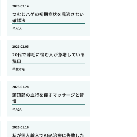
2026.02.14
つむじハゲの初期症状を見逃さない
確認法
AGA
2026.02.05
20代で薄毛に悩む人が急増している
理由
抜け毛
2026.01.28
頭頂部の血行を促すマッサージと習
慣
AGA
2026.01.16
私が個人輸入でAGA治療に失敗した