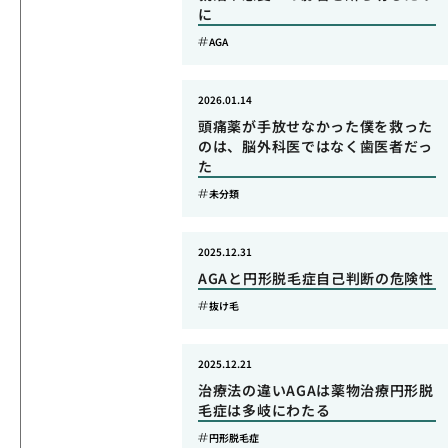
に
AGA
2026.01.14
頭痛薬が手放せなかった僕を救った
のは、脳外科医ではなく歯医者だっ
た
未分類
2025.12.31
AGAと円形脱毛症自己判断の危険性
抜け毛
2025.12.21
治療法の違いAGAは薬物治療円形脱
毛症は多岐にわたる
円形脱毛症