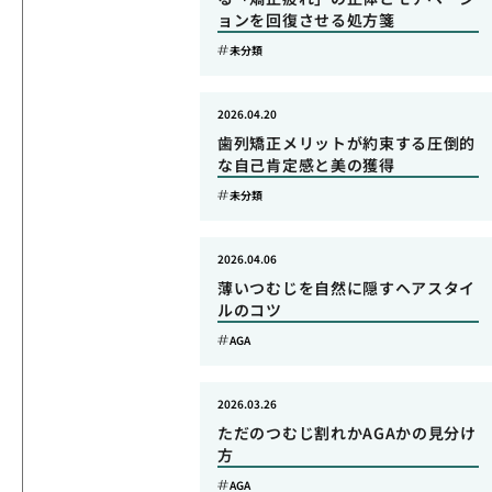
ョンを回復させる処方箋
未分類
2026.04.20
歯列矯正メリットが約束する圧倒的
な自己肯定感と美の獲得
未分類
2026.04.06
薄いつむじを自然に隠すヘアスタイ
ルのコツ
AGA
2026.03.26
ただのつむじ割れかAGAかの見分け
方
AGA