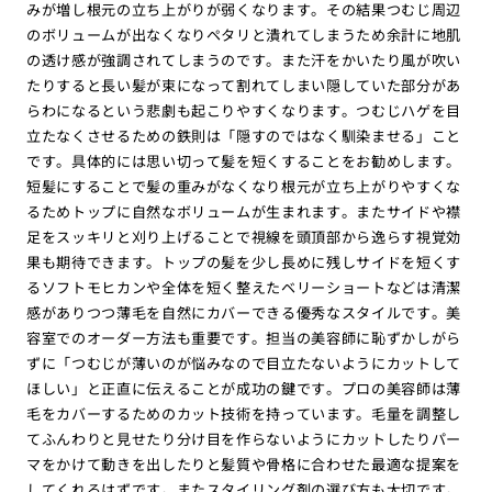
みが増し根元の立ち上がりが弱くなります。その結果つむじ周辺
のボリュームが出なくなりペタリと潰れてしまうため余計に地肌
の透け感が強調されてしまうのです。また汗をかいたり風が吹い
たりすると長い髪が束になって割れてしまい隠していた部分があ
らわになるという悲劇も起こりやすくなります。つむじハゲを目
立たなくさせるための鉄則は「隠すのではなく馴染ませる」こと
です。具体的には思い切って髪を短くすることをお勧めします。
短髪にすることで髪の重みがなくなり根元が立ち上がりやすくな
るためトップに自然なボリュームが生まれます。またサイドや襟
足をスッキリと刈り上げることで視線を頭頂部から逸らす視覚効
果も期待できます。トップの髪を少し長めに残しサイドを短くす
るソフトモヒカンや全体を短く整えたベリーショートなどは清潔
感がありつつ薄毛を自然にカバーできる優秀なスタイルです。美
容室でのオーダー方法も重要です。担当の美容師に恥ずかしがら
ずに「つむじが薄いのが悩みなので目立たないようにカットして
ほしい」と正直に伝えることが成功の鍵です。プロの美容師は薄
毛をカバーするためのカット技術を持っています。毛量を調整し
てふんわりと見せたり分け目を作らないようにカットしたりパー
マをかけて動きを出したりと髪質や骨格に合わせた最適な提案を
してくれるはずです。またスタイリング剤の選び方も大切です。