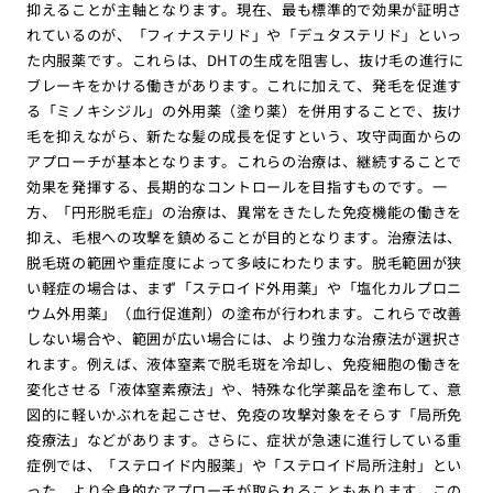
抑えることが主軸となります。現在、最も標準的で効果が証明さ
れているのが、「フィナステリド」や「デュタステリド」といっ
た内服薬です。これらは、DHTの生成を阻害し、抜け毛の進行に
ブレーキをかける働きがあります。これに加えて、発毛を促進す
る「ミノキシジル」の外用薬（塗り薬）を併用することで、抜け
毛を抑えながら、新たな髪の成長を促すという、攻守両面からの
アプローチが基本となります。これらの治療は、継続することで
効果を発揮する、長期的なコントロールを目指すものです。一
方、「円形脱毛症」の治療は、異常をきたした免疫機能の働きを
抑え、毛根への攻撃を鎮めることが目的となります。治療法は、
脱毛斑の範囲や重症度によって多岐にわたります。脱毛範囲が狭
い軽症の場合は、まず「ステロイド外用薬」や「塩化カルプロニ
ウム外用薬」（血行促進剤）の塗布が行われます。これらで改善
しない場合や、範囲が広い場合には、より強力な治療法が選択さ
れます。例えば、液体窒素で脱毛斑を冷却し、免疫細胞の働きを
変化させる「液体窒素療法」や、特殊な化学薬品を塗布して、意
図的に軽いかぶれを起こさせ、免疫の攻撃対象をそらす「局所免
疫療法」などがあります。さらに、症状が急速に進行している重
症例では、「ステロイド内服薬」や「ステロイド局所注射」とい
った、より全身的なアプローチが取られることもあります。この