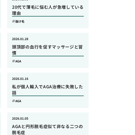
20代で薄毛に悩む人が急増している
理由
抜け毛
2026.01.28
頭頂部の血行を促すマッサージと習
慣
AGA
2026.01.16
私が個人輸入でAGA治療に失敗した
話
AGA
2026.01.05
AGAと円形脱毛症似て非なる二つの
脱毛症