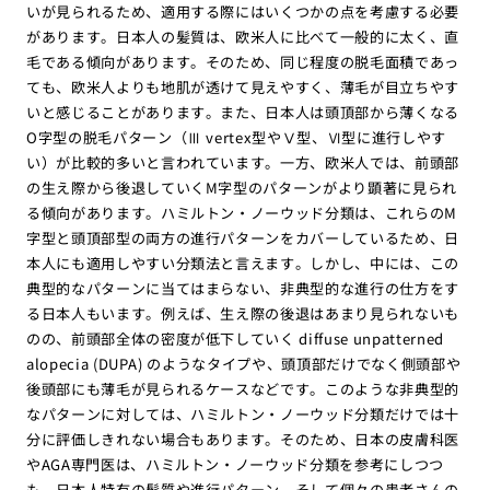
いが見られるため、適用する際にはいくつかの点を考慮する必要
があります。日本人の髪質は、欧米人に比べて一般的に太く、直
毛である傾向があります。そのため、同じ程度の脱毛面積であっ
ても、欧米人よりも地肌が透けて見えやすく、薄毛が目立ちやす
いと感じることがあります。また、日本人は頭頂部から薄くなる
O字型の脱毛パターン（Ⅲ vertex型やⅤ型、Ⅵ型に進行しやす
い）が比較的多いと言われています。一方、欧米人では、前頭部
の生え際から後退していくM字型のパターンがより顕著に見られ
る傾向があります。ハミルトン・ノーウッド分類は、これらのM
字型と頭頂部型の両方の進行パターンをカバーしているため、日
本人にも適用しやすい分類法と言えます。しかし、中には、この
典型的なパターンに当てはまらない、非典型的な進行の仕方をす
る日本人もいます。例えば、生え際の後退はあまり見られないも
のの、前頭部全体の密度が低下していく diffuse unpatterned
alopecia (DUPA) のようなタイプや、頭頂部だけでなく側頭部や
後頭部にも薄毛が見られるケースなどです。このような非典型的
なパターンに対しては、ハミルトン・ノーウッド分類だけでは十
分に評価しきれない場合もあります。そのため、日本の皮膚科医
やAGA専門医は、ハミルトン・ノーウッド分類を参考にしつつ
も、日本人特有の髪質や進行パターン、そして個々の患者さんの