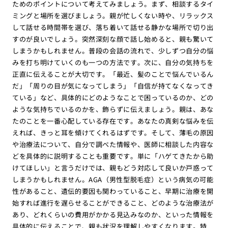
ためのポイントについて考えてみましょう。まず、相談するタイ
ミングと場所を選びましょう。親が忙しくない時や、リラックス
して話せる時間帯を選び、落ち着いて話せる静かな場所で切り出
すのが良いでしょう。突然深刻な顔で話し始めると、親も驚いて
しまうかもしれません。普段の会話の流れで、少しずつ自分の悩
みを打ち明けていくのも一つの方法です。次に、自分の気持ちを
正直に伝えることが大切です。「最近、髪のことで悩んでいるん
だ」「周りの目が気になってしまう」「自信が持てなくなってき
ている」など、具体的にどのようなことで困っているのか、どの
ような気持ちでいるのかを、飾らずに伝えましょう。親は、あな
たのことを一番心配している存在です。あなたの真剣な悩みを伝
えれば、きっと耳を傾けてくれるはずです。そして、薄毛の原因
や治療法について、自分で調べた情報や、医師に相談した内容な
どを具体的に説明することも重要です。単に「ハゲてきたから助
けてほしい」と言うだけでは、親もどう対応して良いか戸惑って
しまうかもしれません。AGA（男性型脱毛症）という病気の可能
性があること、遺伝的要因も関わっていること、早期に治療を開
始すれば進行を遅らせることができること、どのような治療法が
あり、どれくらいの費用がかかる見込みなのか、といった情報を
具体的に伝えることで、親も状況を理解しやすくなります。特