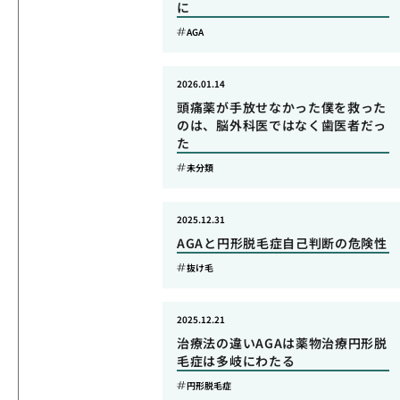
に
AGA
2026.01.14
頭痛薬が手放せなかった僕を救った
のは、脳外科医ではなく歯医者だっ
た
未分類
2025.12.31
AGAと円形脱毛症自己判断の危険性
抜け毛
2025.12.21
治療法の違いAGAは薬物治療円形脱
毛症は多岐にわたる
円形脱毛症