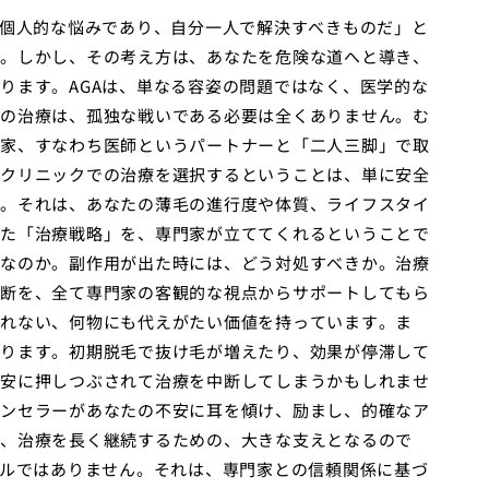
は個人的な悩みであり、自分一人で解決すべきものだ」と
。しかし、その考え方は、あなたを危険な道へと導き、
ります。AGAは、単なる容姿の問題ではなく、医学的な
の治療は、孤独な戦いである必要は全くありません。む
家、すなわち医師というパートナーと「二人三脚」で取
クリニックでの治療を選択するということは、単に安全
。それは、あなたの薄毛の進行度や体質、ライフスタイ
た「治療戦略」を、専門家が立ててくれるということで
なのか。副作用が出た時には、どう対処すべきか。治療
断を、全て専門家の客観的な視点からサポートしてもら
れない、何物にも代えがたい価値を持っています。ま
ります。初期脱毛で抜け毛が増えたり、効果が停滞して
安に押しつぶされて治療を中断してしまうかもしれませ
ンセラーがあなたの不安に耳を傾け、励まし、的確なア
、治療を長く継続するための、大きな支えとなるので
ブルではありません。それは、専門家との信頼関係に基づ