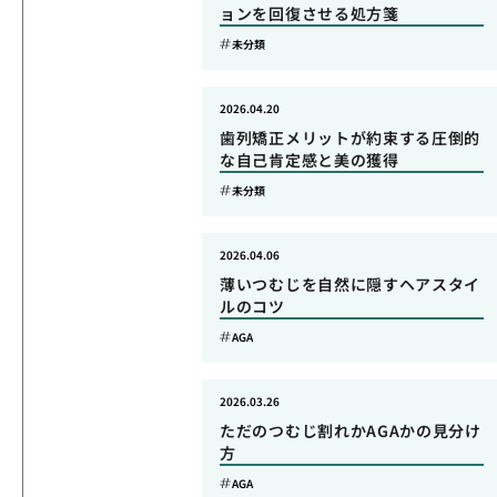
ョンを回復させる処方箋
未分類
2026.04.20
歯列矯正メリットが約束する圧倒的
な自己肯定感と美の獲得
未分類
2026.04.06
薄いつむじを自然に隠すヘアスタイ
ルのコツ
AGA
2026.03.26
ただのつむじ割れかAGAかの見分け
方
AGA