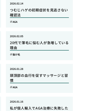
2026.02.14
つむじハゲの初期症状を見逃さない
確認法
AGA
2026.02.05
20代で薄毛に悩む人が急増している
理由
抜け毛
2026.01.28
頭頂部の血行を促すマッサージと習
慣
AGA
2026.01.16
私が個人輸入でAGA治療に失敗した