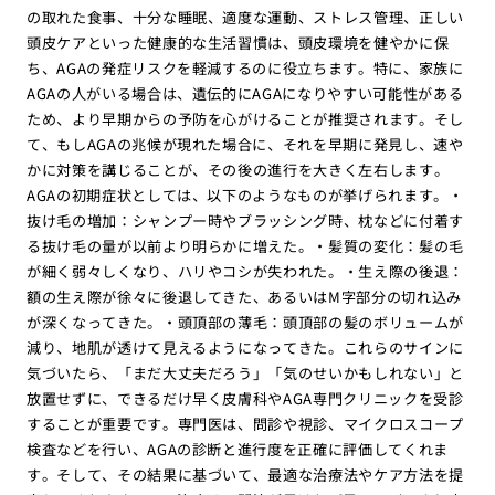
の取れた食事、十分な睡眠、適度な運動、ストレス管理、正しい
頭皮ケアといった健康的な生活習慣は、頭皮環境を健やかに保
ち、AGAの発症リスクを軽減するのに役立ちます。特に、家族に
AGAの人がいる場合は、遺伝的にAGAになりやすい可能性がある
ため、より早期からの予防を心がけることが推奨されます。そし
て、もしAGAの兆候が現れた場合に、それを早期に発見し、速や
かに対策を講じることが、その後の進行を大きく左右します。
AGAの初期症状としては、以下のようなものが挙げられます。・
抜け毛の増加：シャンプー時やブラッシング時、枕などに付着す
る抜け毛の量が以前より明らかに増えた。・髪質の変化：髪の毛
が細く弱々しくなり、ハリやコシが失われた。・生え際の後退：
額の生え際が徐々に後退してきた、あるいはM字部分の切れ込み
が深くなってきた。・頭頂部の薄毛：頭頂部の髪のボリュームが
減り、地肌が透けて見えるようになってきた。これらのサインに
気づいたら、「まだ大丈夫だろう」「気のせいかもしれない」と
放置せずに、できるだけ早く皮膚科やAGA専門クリニックを受診
することが重要です。専門医は、問診や視診、マイクロスコープ
検査などを行い、AGAの診断と進行度を正確に評価してくれま
す。そして、その結果に基づいて、最適な治療法やケア方法を提