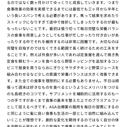
るのではなく数ヶ月かけてゆっくりと成長していきます。つまり
食事改善の効果を実感できるまでには最低でも三ヶ月から半年と
いう長いスパンで考える必要があります。焦って結果を求めたり
ストイックになりすぎて途中で挫折してしまったりするのが最も
もったいないことです。最初は張り切って毎日完璧な栄養バラン
スの食事を用意しようとしても仕事が忙しかったり付き合いがあ
ったりする中でそれを維持するのは非常に困難です。大切なのは
完璧を目指すのではなくできる範囲で長く続けるための工夫をす
ることです。例えば外食が多い人であれば定食屋を選んで焼き魚
定食を頼むラーメンを食べるなら野菜トッピングを追加するコン
ビニで昼食を買うならおにぎりとサラダチキンと野菜ジュースを
組み合わせるなど少しの意識で栄養バランスは大きく改善できま
す。また全ての食事を理想的にする必要もありません。平日は頑
張って週末は好きなものを食べるというようにメリハリをつける
のも長続きのコツです。サプリメントを補助的に活用するのも一
つの手ですがあくまで食事の基本を整えた上でのプラスアルファ
として捉えるべきです。AGA治療薬の服用を毎日の習慣にするの
と同じように髪に良い食事も生活の一部として自然に組み込んで
いくことが理想です。劇的な変化を期待するのではなく自分の体
を内側から労わるような気持ちで食事と向き合ってみてくださ