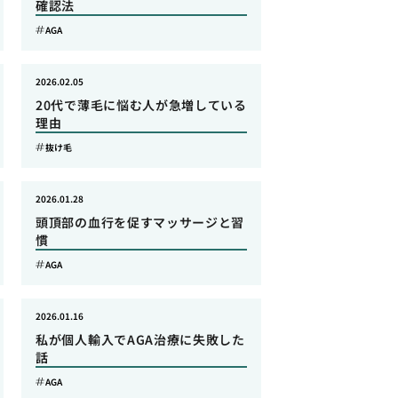
確認法
AGA
2026.02.05
20代で薄毛に悩む人が急増している
理由
抜け毛
2026.01.28
頭頂部の血行を促すマッサージと習
慣
AGA
2026.01.16
私が個人輸入でAGA治療に失敗した
話
AGA