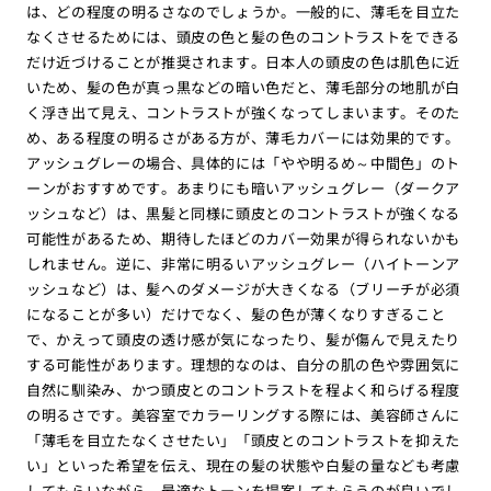
は、どの程度の明るさなのでしょうか。一般的に、薄毛を目立た
なくさせるためには、頭皮の色と髪の色のコントラストをできる
だけ近づけることが推奨されます。日本人の頭皮の色は肌色に近
いため、髪の色が真っ黒などの暗い色だと、薄毛部分の地肌が白
く浮き出て見え、コントラストが強くなってしまいます。そのた
め、ある程度の明るさがある方が、薄毛カバーには効果的です。
アッシュグレーの場合、具体的には「やや明るめ～中間色」のト
ーンがおすすめです。あまりにも暗いアッシュグレー（ダークア
ッシュなど）は、黒髪と同様に頭皮とのコントラストが強くなる
可能性があるため、期待したほどのカバー効果が得られないかも
しれません。逆に、非常に明るいアッシュグレー（ハイトーンア
ッシュなど）は、髪へのダメージが大きくなる（ブリーチが必須
になることが多い）だけでなく、髪の色が薄くなりすぎること
で、かえって頭皮の透け感が気になったり、髪が傷んで見えたり
する可能性があります。理想的なのは、自分の肌の色や雰囲気に
自然に馴染み、かつ頭皮とのコントラストを程よく和らげる程度
の明るさです。美容室でカラーリングする際には、美容師さんに
「薄毛を目立たなくさせたい」「頭皮とのコントラストを抑えた
い」といった希望を伝え、現在の髪の状態や白髪の量なども考慮
してもらいながら、最適なトーンを提案してもらうのが良いでし