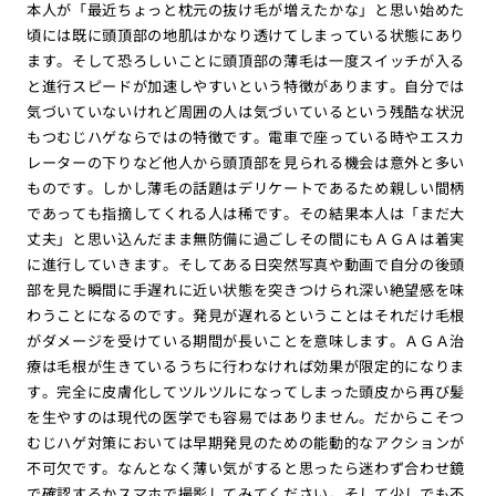
本人が「最近ちょっと枕元の抜け毛が増えたかな」と思い始めた
頃には既に頭頂部の地肌はかなり透けてしまっている状態にあり
ます。そして恐ろしいことに頭頂部の薄毛は一度スイッチが入る
と進行スピードが加速しやすいという特徴があります。自分では
気づいていないけれど周囲の人は気づいているという残酷な状況
もつむじハゲならではの特徴です。電車で座っている時やエスカ
レーターの下りなど他人から頭頂部を見られる機会は意外と多い
ものです。しかし薄毛の話題はデリケートであるため親しい間柄
であっても指摘してくれる人は稀です。その結果本人は「まだ大
丈夫」と思い込んだまま無防備に過ごしその間にもＡＧＡは着実
に進行していきます。そしてある日突然写真や動画で自分の後頭
部を見た瞬間に手遅れに近い状態を突きつけられ深い絶望感を味
わうことになるのです。発見が遅れるということはそれだけ毛根
がダメージを受けている期間が長いことを意味します。ＡＧＡ治
療は毛根が生きているうちに行わなければ効果が限定的になりま
す。完全に皮膚化してツルツルになってしまった頭皮から再び髪
を生やすのは現代の医学でも容易ではありません。だからこそつ
むじハゲ対策においては早期発見のための能動的なアクションが
不可欠です。なんとなく薄い気がすると思ったら迷わず合わせ鏡
で確認するかスマホで撮影してみてください。そして少しでも不