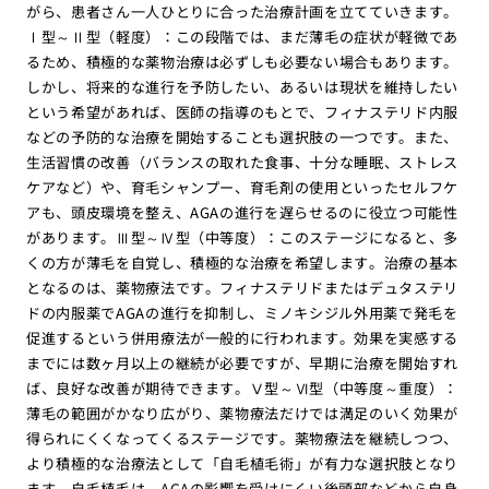
がら、患者さん一人ひとりに合った治療計画を立てていきます。
Ⅰ型～Ⅱ型（軽度）：この段階では、まだ薄毛の症状が軽微であ
るため、積極的な薬物治療は必ずしも必要ない場合もあります。
しかし、将来的な進行を予防したい、あるいは現状を維持したい
という希望があれば、医師の指導のもとで、フィナステリド内服
などの予防的な治療を開始することも選択肢の一つです。また、
生活習慣の改善（バランスの取れた食事、十分な睡眠、ストレス
ケアなど）や、育毛シャンプー、育毛剤の使用といったセルフケ
アも、頭皮環境を整え、AGAの進行を遅らせるのに役立つ可能性
があります。Ⅲ型～Ⅳ型（中等度）：このステージになると、多
くの方が薄毛を自覚し、積極的な治療を希望します。治療の基本
となるのは、薬物療法です。フィナステリドまたはデュタステリ
ドの内服薬でAGAの進行を抑制し、ミノキシジル外用薬で発毛を
促進するという併用療法が一般的に行われます。効果を実感する
までには数ヶ月以上の継続が必要ですが、早期に治療を開始すれ
ば、良好な改善が期待できます。Ⅴ型～Ⅵ型（中等度～重度）：
薄毛の範囲がかなり広がり、薬物療法だけでは満足のいく効果が
得られにくくなってくるステージです。薬物療法を継続しつつ、
より積極的な治療法として「自毛植毛術」が有力な選択肢となり
ます。自毛植毛は、AGAの影響を受けにくい後頭部などから自身