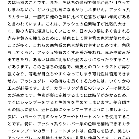
のは当然のことです。また、色落ちの過程で薄毛が再び目立って
しまわないか、という点も気になるかもしれません。アッシュ系
のカラーは、一般的に他の色味に比べて色落ちが早い傾向がある
と言われています。これは、アッシュの色素粒子が比較的大き
く、髪の内部に浸透しにくいことや、日本人の髪に多く含まれる
赤みや黄みを抑えるために、補色として青や紫の色素が使われる
ことが多く、これらの寒色系の色素が抜けやすいためです。色落
ちしてくると、アッシュ特有のくすみ感が失われ、赤みや黄みが
出てきたり、あるいは単に明るい茶髪のようになったりすること
があります。この色落ちの過程で、頭皮とのコントラストが再び
強くなり、薄毛が目立ちやすくなってしまう可能性は否定できま
せん。アッシュグレーの色持ちを良くするためには、いくつかの
工夫が必要です。まず、カラーリング当日のシャンプーは控える
のが基本です。色素が髪に定着するまでには時間がかかるため、
すぐにシャンプーをすると色落ちを早めてしまいます。美容師さ
んの指示に従い、翌日以降にシャンプーするようにしましょう。
次に、カラーケア用のシャンプーやトリートメントを使用するこ
とです。特に、アッシュ系やシルバー系の色味を補給できるカラ
ーシャンプーやカラートリートメントは、色落ちを防ぎ、美しい
アッシュグレーを長持ちさせるのに非常に効果的です。これらの