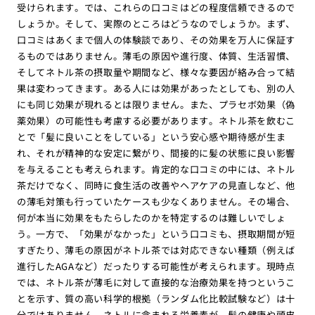
受けられます。では、これらの口コミはどの程度信頼できるので
しょうか。そして、実際のところはどうなのでしょうか。まず、
口コミはあくまで個人の体験談であり、その効果を万人に保証す
るものではありません。薄毛の原因や進行度、体質、生活習慣、
そしてネトル茶の摂取量や期間など、様々な要因が絡み合って結
果は変わってきます。ある人には効果があったとしても、別の人
にも同じ効果が現れるとは限りません。また、プラセボ効果（偽
薬効果）の可能性も考慮する必要があります。ネトル茶を飲むこ
とで「髪に良いことをしている」という安心感や期待感が生ま
れ、それが精神的な安定に繋がり、間接的に髪の状態に良い影響
を与えることも考えられます。肯定的な口コミの中には、ネトル
茶だけでなく、同時に食生活の改善やヘアケアの見直しなど、他
の薄毛対策も行っていたケースも少なくありません。その場合、
何が本当に効果をもたらしたのかを特定するのは難しいでしょ
う。一方で、「効果がなかった」という口コミも、摂取期間が短
すぎたり、薄毛の原因がネトル茶では対応できない種類（例えば
進行したAGAなど）だったりする可能性が考えられます。現時点
では、ネトル茶が薄毛に対して直接的な治療効果を持つというこ
とを示す、質の高い科学的根拠（ランダム化比較試験など）は十
分ではありません。ネトルに含まれる栄養素が、髪の健康や頭皮