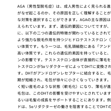
AGA（男性型脱毛症）は、成人男性によく見られる進
がなぜ起こるのか、その原因を正しく理解することが
な対策を選択することができます。AGAの主な原因
えられています。まず、遺伝的要因についてですが、
に、以下の二つの遺伝的特徴が関わっているとされて
より強力な脱毛作用を持つジヒドロテストステロン（
い体質です。もう一つは、毛乳頭細胞にある「アンド
高い体質です。これらの遺伝的素因を持っていると、
ンの影響です。テストステロン自体が直接的に薄毛を
トステロンが5αリダクターゼによってDHTに変換さ
す。DHTがアンドロゲンレセプターに結合すると、
期が短縮され、毛包が徐々に小さくなっていきます。
く短い産毛のような状態（軟毛化）になり、薄毛が進
毛包は、このDHTの影響を受けやすいとされています
るいは毛髪の成長をサポートすることにあります。例
ドは、5αリダクターゼの働きを阻害することでDH