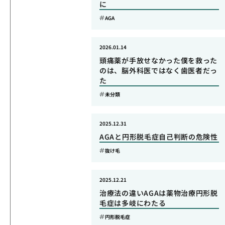
に
AGA
2026.01.14
頭痛薬が手放せなかった僕を救った
のは、脳外科医ではなく歯医者だっ
た
未分類
2025.12.31
AGAと円形脱毛症自己判断の危険性
抜け毛
2025.12.21
治療法の違いAGAは薬物治療円形脱
毛症は多岐にわたる
円形脱毛症