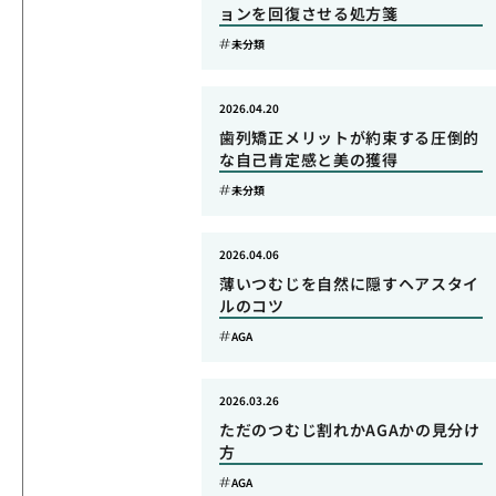
ョンを回復させる処方箋
未分類
2026.04.20
歯列矯正メリットが約束する圧倒的
な自己肯定感と美の獲得
未分類
2026.04.06
薄いつむじを自然に隠すヘアスタイ
ルのコツ
AGA
2026.03.26
ただのつむじ割れかAGAかの見分け
方
AGA