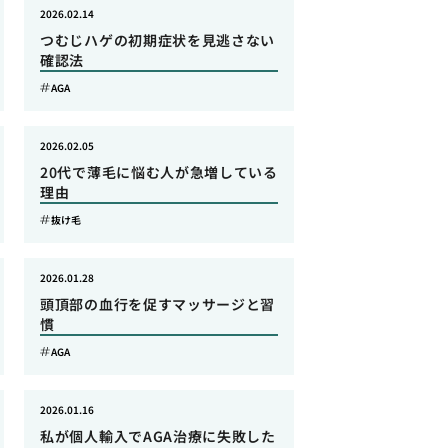
2026.02.14
つむじハゲの初期症状を見逃さない
確認法
AGA
2026.02.05
20代で薄毛に悩む人が急増している
理由
抜け毛
2026.01.28
頭頂部の血行を促すマッサージと習
慣
AGA
2026.01.16
私が個人輸入でAGA治療に失敗した