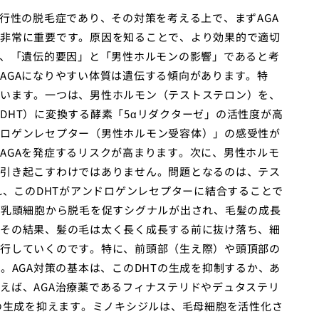
行性の脱毛症であり、その対策を考える上で、まずAGA
非常に重要です。原因を知ることで、より効果的で適切
は、「遺伝的要因」と「男性ホルモンの影響」であると考
AGAになりやすい体質は遺伝する傾向があります。特
います。一つは、男性ホルモン（テストステロン）を、
DHT）に変換する酵素「5αリダクターゼ」の活性度が高
ロゲンレセプター（男性ホルモン受容体）」の感受性が
AGAを発症するリスクが高まります。次に、男性ホルモ
引き起こすわけではありません。問題となるのは、テス
れ、このDHTがアンドロゲンレセプターに結合することで
毛乳頭細胞から脱毛を促すシグナルが出され、毛髪の成長
その結果、髪の毛は太く長く成長する前に抜け落ち、細
行していくのです。特に、前頭部（生え際）や頭頂部の
。AGA対策の基本は、このDHTの生成を抑制するか、あ
えば、AGA治療薬であるフィナステリドやデュタステリ
Tの生成を抑えます。ミノキシジルは、毛母細胞を活性化さ