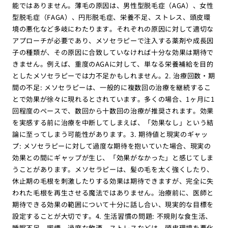
能ではありません。薄毛の原因は、男性型脱毛症（AGA）、女性
型脱毛症（FAGA）、円形脱毛症、栄養不足、ストレス、頭皮環
境の悪化など多岐にわたります。それぞれの原因に対して適切な
アプローチが必要であり、メソセラピーで注入する薬剤や成長因
子の種類が、その原因に合致していなければ十分な効果は期待で
きません。例えば、重度のAGAに対して、単なる栄養補給を目的
としたメソセラピーでは力不足かもしれません。2. 治療回数・期
間の不足: メソセラピーは、一般的に複数回の治療を継続するこ
とで効果が徐々に現れるとされています。多くの場合、1ヶ月に1
回程度のペースで、数回から十数回の治療が推奨されます。効果
を実感する前に治療を中断してしまえば、「効果なし」という結
論に至ってしまう可能性があります。3. 期待値と現実のギャッ
プ: メソセラピーに対して過度な期待を抱いていた場合、現実の
効果との間にギャップが生じ、「効果がなかった」と感じてしま
うことがあります。メソセラピーは、髪の毛を太く強くしたり、
休止期の毛根を刺激したりする効果は期待できますが、完全に失
われた毛根を再生させる魔法ではありません。治療前に、医師と
期待できる効果の範囲について十分に話し合い、現実的な目標を
設定することが大切です。4. 生活習慣の問題: 不規則な食生活、
睡眠不足、喫煙、過度な飲酒、ストレスなどは、頭皮環境を悪化