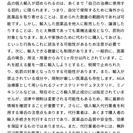
品の個人輸入が認められるのは、あくまで「自己の治療に使用す
る目的」に限られます。つまり、自分で使用するために海外から
医薬品を取り寄せることは、定められた数量の範囲内であれば可
能です。しかし、輸入した医薬品を他人に販売したり、譲渡した
りすることは、たとえ無償であっても薬機法違反となり、罰則の
対象となります。友人や家族のために代わりに購入してあげる、
といった行為もこれに該当する可能性があるため注意が必要で
す。次に、輸入できる数量にも制限があります。一般的に、医薬
品の場合、用法・用量からみて1ヶ月分以内とされています。こ
れを超える量を一度に輸入しようとすると、税関で止められた
り、処罰の対象となったりする可能性があります。また、輸入が
禁止されている成分や、規制が厳しい医薬品も存在します。AGA
治療薬として用いられるフィナステリドやデュタステリド、ミノ
キシジルなどは、現在のところ輸入禁止成分には指定されていま
せんが、法律や規制は変更される可能性もあるため、常に最新の
情報を確認することが重要です。さらに、個人輸入代行業者を利
用する場合の注意点もあります。代行業者は、あくまで購入者の
輸入手続きを代行するだけであり、医薬品の品質や安全性、効果
を保証するものではありません。また、代行業者の中には、無許
可で医薬品を販売しているかのような紛らわしい表示をしたり、