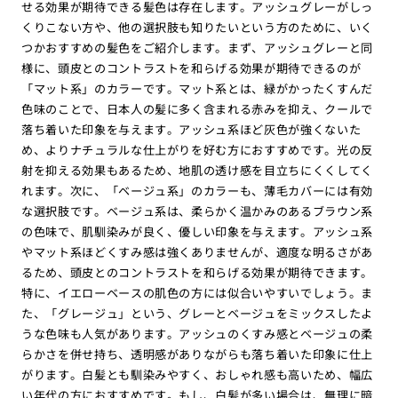
せる効果が期待できる髪色は存在します。アッシュグレーがしっ
くりこない方や、他の選択肢も知りたいという方のために、いく
つかおすすめの髪色をご紹介します。まず、アッシュグレーと同
様に、頭皮とのコントラストを和らげる効果が期待できるのが
「マット系」のカラーです。マット系とは、緑がかったくすんだ
色味のことで、日本人の髪に多く含まれる赤みを抑え、クールで
落ち着いた印象を与えます。アッシュ系ほど灰色が強くないた
め、よりナチュラルな仕上がりを好む方におすすめです。光の反
射を抑える効果もあるため、地肌の透け感を目立ちにくくしてく
れます。次に、「ベージュ系」のカラーも、薄毛カバーには有効
な選択肢です。ベージュ系は、柔らかく温かみのあるブラウン系
の色味で、肌馴染みが良く、優しい印象を与えます。アッシュ系
やマット系ほどくすみ感は強くありませんが、適度な明るさがあ
るため、頭皮とのコントラストを和らげる効果が期待できます。
特に、イエローベースの肌色の方には似合いやすいでしょう。ま
た、「グレージュ」という、グレーとベージュをミックスしたよ
うな色味も人気があります。アッシュのくすみ感とベージュの柔
らかさを併せ持ち、透明感がありながらも落ち着いた印象に仕上
がります。白髪とも馴染みやすく、おしゃれ感も高いため、幅広
い年代の方におすすめです。もし、白髪が多い場合は、無理に暗