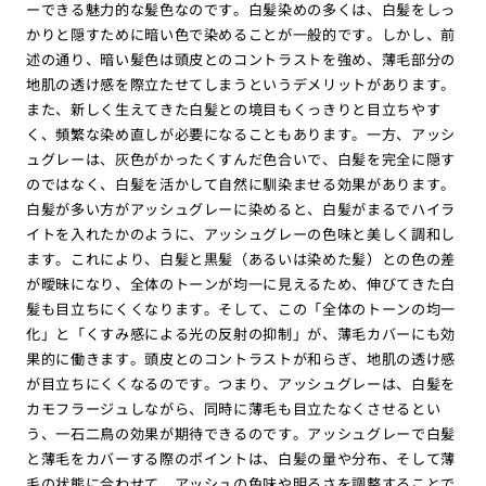
ーできる魅力的な髪色なのです。白髪染めの多くは、白髪をしっ
かりと隠すために暗い色で染めることが一般的です。しかし、前
述の通り、暗い髪色は頭皮とのコントラストを強め、薄毛部分の
地肌の透け感を際立たせてしまうというデメリットがあります。
また、新しく生えてきた白髪との境目もくっきりと目立ちやす
く、頻繁な染め直しが必要になることもあります。一方、アッシ
ュグレーは、灰色がかったくすんだ色合いで、白髪を完全に隠す
のではなく、白髪を活かして自然に馴染ませる効果があります。
白髪が多い方がアッシュグレーに染めると、白髪がまるでハイラ
イトを入れたかのように、アッシュグレーの色味と美しく調和し
ます。これにより、白髪と黒髪（あるいは染めた髪）との色の差
が曖昧になり、全体のトーンが均一に見えるため、伸びてきた白
髪も目立ちにくくなります。そして、この「全体のトーンの均一
化」と「くすみ感による光の反射の抑制」が、薄毛カバーにも効
果的に働きます。頭皮とのコントラストが和らぎ、地肌の透け感
が目立ちにくくなるのです。つまり、アッシュグレーは、白髪を
カモフラージュしながら、同時に薄毛も目立たなくさせるとい
う、一石二鳥の効果が期待できるのです。アッシュグレーで白髪
と薄毛をカバーする際のポイントは、白髪の量や分布、そして薄
毛の状態に合わせて、アッシュの色味や明るさを調整することで