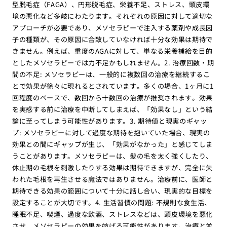
型脱毛症（FAGA）、円形脱毛症、栄養不足、ストレス、頭皮環
境の悪化など多岐にわたります。それぞれの原因に対して適切な
アプローチが必要であり、メソセラピーで注入する薬剤や成長因
子の種類が、その原因に合致していなければ十分な効果は期待で
きません。例えば、重度のAGAに対して、単なる栄養補給を目的
としたメソセラピーでは力不足かもしれません。2. 治療回数・期
間の不足: メソセラピーは、一般的に複数回の治療を継続するこ
とで効果が徐々に現れるとされています。多くの場合、1ヶ月に1
回程度のペースで、数回から十数回の治療が推奨されます。効果
を実感する前に治療を中断してしまえば、「効果なし」という結
論に至ってしまう可能性があります。3. 期待値と現実のギャッ
プ: メソセラピーに対して過度な期待を抱いていた場合、現実の
効果との間にギャップが生じ、「効果がなかった」と感じてしま
うことがあります。メソセラピーは、髪の毛を太く強くしたり、
休止期の毛根を刺激したりする効果は期待できますが、完全に失
われた毛根を再生させる魔法ではありません。治療前に、医師と
期待できる効果の範囲について十分に話し合い、現実的な目標を
設定することが大切です。4. 生活習慣の問題: 不規則な食生活、
睡眠不足、喫煙、過度な飲酒、ストレスなどは、頭皮環境を悪化
させ、メソセラピーの効果を妨げる可能性があります。治療と並