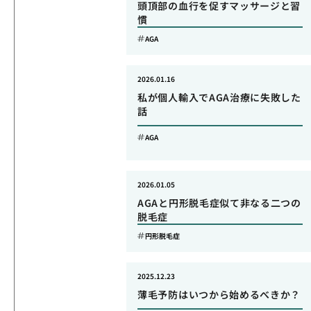
頭頂部の血行を促すマッサージと習
慣
AGA
2026.01.16
私が個人輸入でAGA治療に失敗した
話
AGA
2026.01.05
AGAと円形脱毛症似て非なる二つの
脱毛症
円形脱毛症
2025.12.23
薄毛予防はいつから始めるべきか？