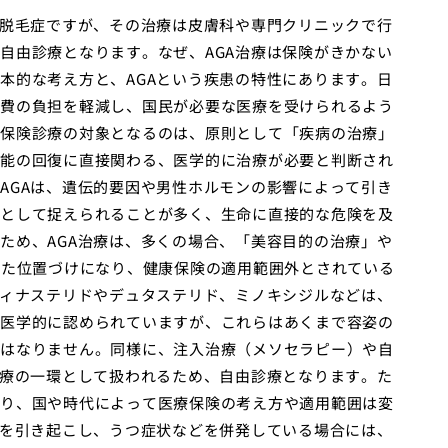
の脱毛症ですが、その治療は皮膚科や専門クリニックで行
自由診療となります。なぜ、AGA治療は保険がきかない
本的な考え方と、AGAという疾患の特性にあります。日
費の負担を軽減し、国民が必要な医療を受けられるよう
保険診療の対象となるのは、原則として「疾病の治療」
能の回復に直接関わる、医学的に治療が必要と判断され
AGAは、遺伝的要因や男性ホルモンの影響によって引き
として捉えられることが多く、生命に直接的な危険を及
ため、AGA治療は、多くの場合、「美容目的の治療」や
った位置づけになり、健康保険の適用範囲外とされている
フィナステリドやデュタステリド、ミノキシジルなどは、
医学的に認められていますが、これらはあくまで容姿の
はなりません。同様に、注入治療（メソセラピー）や自
医療の一環として扱われるため、自由診療となります。た
り、国や時代によって医療保険の考え方や適用範囲は変
痛を引き起こし、うつ症状などを併発している場合には、