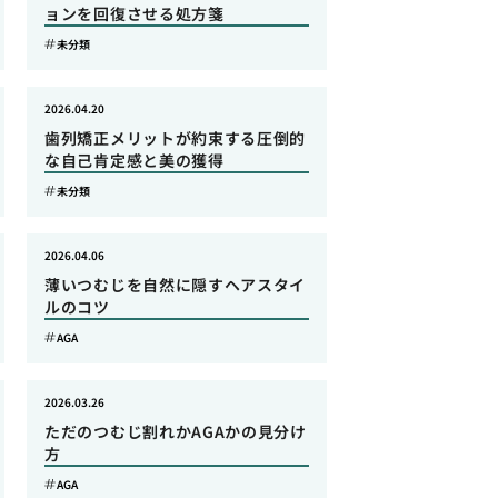
ョンを回復させる処方箋
未分類
2026.04.20
歯列矯正メリットが約束する圧倒的
な自己肯定感と美の獲得
未分類
2026.04.06
薄いつむじを自然に隠すヘアスタイ
ルのコツ
AGA
2026.03.26
ただのつむじ割れかAGAかの見分け
方
AGA