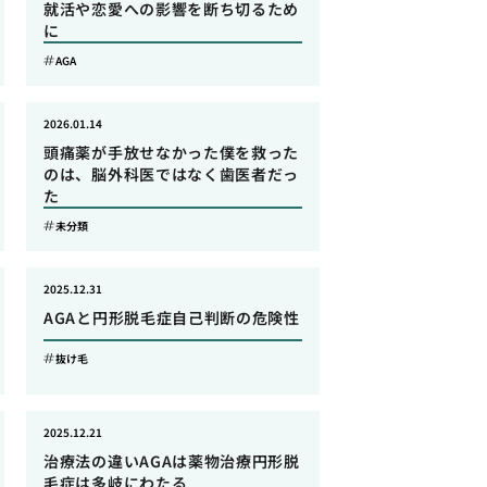
就活や恋愛への影響を断ち切るため
に
AGA
2026.01.14
頭痛薬が手放せなかった僕を救った
のは、脳外科医ではなく歯医者だっ
た
未分類
2025.12.31
AGAと円形脱毛症自己判断の危険性
抜け毛
2025.12.21
治療法の違いAGAは薬物治療円形脱
毛症は多岐にわたる